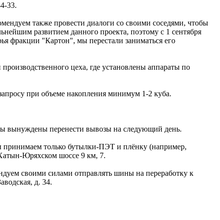
44-33.
омендуем также провести диалоги со своими соседями, чтобы
ьнейшим развитием данного проекта, поэтому с 1 сентября
ья фракции "Картон", мы перестали заниматься его
.
 производственного цеха, где установлены аппараты по
запросу при объеме накопления минимум 1-2 куба.
 мы вынуждены перенести вывозы на следующий день.
мы принимаем только бутылки-ПЭТ и плёнку (например,
 Хатын-Юряхском шоссе 9 км, 7.
ндуем своими силами отправлять шины на переработку к
водская, д. 34.