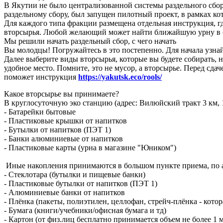
В Якутии не было централизованной системы раздельного сбора
раздельному сбору, был запущен пилотный проект, в рамках к
Для каждого типа фракции размещена отдельная инструкция, гд
вторсырья. Любой желающий может найти ближайшую урну в св
Мы решили начать раздельный сбор, с чего начать
Вы молодцы! Погружайтесь в это постепенно. Для начала узна
Далее выберите виды вторсырья, которые вы будете собирать, 
удобное место. Помните, это не мусор, а вторсырье. Перед сд
поможет инструкция
https://yakutsk.eco/rools/
Какое вторсырье вы принимаете?
В круглосуточную эко станцию (адрес: Вилюйский тракт 3 км, 1
- Батарейки бытовые
- Пластиковые крышки от напитков
- Бутылки от напитков (ПЭТ 1)
- Банки алюминиевые от напитков
- Пластиковые карты (урна в магазине "Юником")
Иные накопления принимаются в большом пункте приема, по ад
- Стеклотара (бутылки и пищевые банки)
- Пластиковые бутылки от напитков (ПЭТ 1)
- Алюминиевые банки от напитков
- Плёнка (пакеты, полиэтилен, целлофан, стрейч-плёнка - котор
- Бумага (книги/учебники/офисная бумага и тд)
- Картон (от физ.лиц бесплатно принимается объем не более 1 м