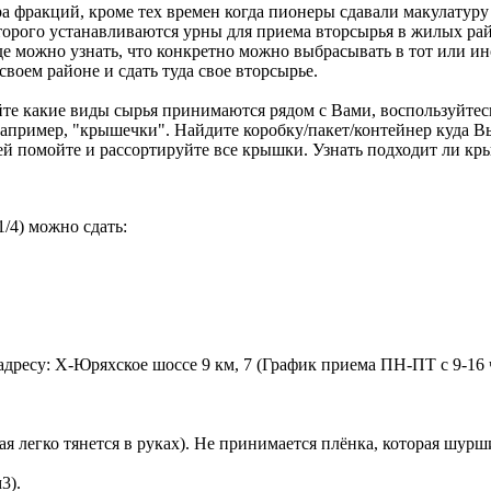
 фракций, кроме тех времен когда пионеры сдавали макулатуру и
оторого устанавливаются урны для приема вторсырья в жилых ра
е можно узнать, что конкретно можно выбрасывать в тот или ин
оем районе и сдать туда свое вторсырье.
йте какие виды сырья принимаются рядом с Вами, воспользуйте
например, "крышечки". Найдите коробку/пакет/контейнер куда Вы
ачей помойте и рассортируйте все крышки. Узнать подходит ли к
/4) можно сдать:
ресу: Х-Юряхское шоссе 9 км, 7 (График приема ПН-ПТ с 9-16 ч
ая легко тянется в руках). Не принимается плёнка, которая шурши
3).