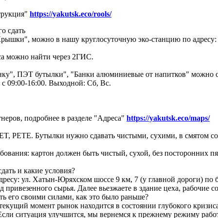
трукция"
https://yakutsk.eco/rools/
о сдать
ышки", можно в нашу круглосуточную эко-станцию по адресу: г.
а можно найти через 2ГИС.
ку", ПЭТ бутылки", "Банки алюминиевые от напитков" можно сда
с 09:00-16:00. Выходной: Сб, Вс.
неров, подробнее в разделе "Адреса"
https://yakutsk.eco/maps/
T, PETE. Бутылки нужно сдавать чистыми, сухими, в смятом со
бования: картон должен быть чистый, сухой, без посторонних пя
дать и какие условия?
есу: ул. Хатын-Юряхском шоссе 9 км, 7 (у главной дороги) по б
привезенного сырья. Далее вьезжаете в здание цеха, рабочие с
ть его своими силами, как это было раньше?
 текущий момент рынок находится в состоянии глубокого кризиса
Если ситуация улучшится, мы вернемся к прежнему режиму рабо