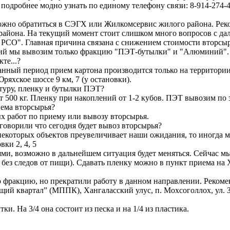
 подробнее модно узнать по единому телефону связи: 8-914-274-
Можно обратиться в СЭГХ или Жилкомсервис жилого района. Рек
района. На текущий момент стоит слишком много вопросов с дал
 РСО". Главная причина связана с снижением стоимости вторсыр
анций мы вывозим только фракцию "ПЭТ-бутылки" и "Алюминий"
те...?
анный период прием картона производится только на территории
яхское шоссе 9 км, 7 (у остановки).
туру, пленку и бутылки ПЭТ?
500 кг. Пленку при накоплений от 1-2 кубов. ПЭТ вывозим по 
ема вторсырья?
х работ по приему или вывозу вторсырья.
говорили что сегодня будет вывоз вторсырья?
 некоторых объектов преувеличивает наши ожидания, то иногда
ки 2, 4, 5
ями, возможно в дальнейшем ситуация будет меняться. Сейчас 
 без следов от пищи). Сдавать пленку можно в пункт приема на
 фракцию, но прекратили работу в данном направлении. Рекоме
 квартал” (МППК), Хангаласский улус, п. Мохсоголлох, ул. За
. На 3/4 она состоит из песка и на 1/4 из пластика.