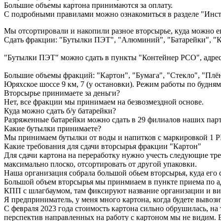
Большие объемы картона принимаются за оплату.
С подробными правилами можно ознакомиться в разделе "Инс
Мы отсортировали и накопили разное вторсырье, куда можно ег
Сдать фракции: "Бутылки ПЭТ", "Алюминий", "Батарейки", "Кр
"Бутылки ПЭТ" можно сдать в пункты "Контейнер РСО", адрес
Большие объемы фракций: "Картон", "Бумага", "Стекло", "Плён
Юряхское шоссе 9 км, 7 (у остановки). Режим работы по будням 
Вторсырье принимаете за деньги?
Нет, все фракции мы принимаем на безвозмездной основе.
Куда можно сдать б/у батарейки?
Разряженные батарейки можно сдать в 29 филиалов наших парт
Какие бутылки принимаете?
Мы принимаем бутылки от воды и напитков с маркировкой 1 PE
Какие требования для сдачи вторсырья фракции "Картон"
Для сдачи картона на переработку нужно учесть следующие тре
максимально плоско, отсортировать от другой упаковки.
Наша организация собрала большой обьем вторсырья, куда его с
Большой объем вторсырья мы принмиаем в пункте приема по адр
КПП с шлагбаумом, там фиксируют название организации и вид 
Я предприниматель, у меня много картона, когда будете вывози
С февраля 2023 года стоимость картона сильно обрушилась, на
перспектив направленных на работу с картоном мы не видим. 