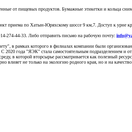
ные от пищевых продуктов. Бумажные этикетки и кольца снима
ункт приема по Хатын-Юряхскому шоссе 9 км,7. Доступ к урне 
14-274-44-33. Либо отправить письмо на рабочую почту:
info@ya
у", в рамках которого в филиалах компании были организованы
 С 2020 года "ЯЭК" стала самостоятельным подразделением и о
ь среду, в которой вторсырье рассматривается как полезный рес
но влияет не только на экологию родного края, но и на качеств