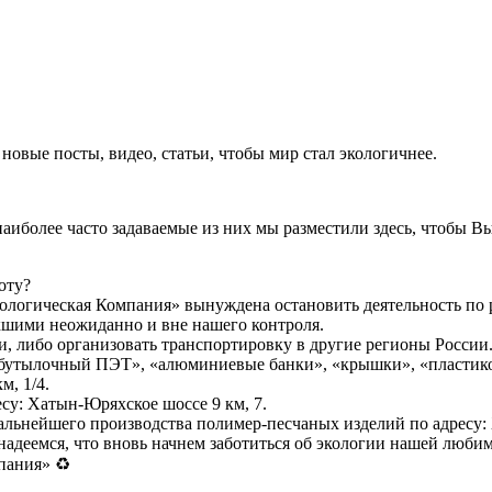
 новые посты, видео, статьи, чтобы мир стал экологичнее.
наиболее часто задаваемые из них мы разместили здесь, чтобы 
оту?
кологическая Компания» вынуждена остановить деятельность по
икшими неожиданно и вне нашего контроля.
и, либо организовать транспортировку в другие регионы России
 «бутылочный ПЭТ», «алюминиевые банки», «крышки», «пластико
м, 1/4.
су: Хатын-Юряхское шоссе 9 км, 7.
ьнейшего производства полимер-песчаных изделий по адресу: 
надеемся, что вновь начнем заботиться об экологии нашей люби
пания» ♻️