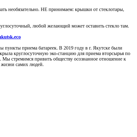
ть необязательно. НЕ принимаем: крышки от стеклотары,
круглосуточный, любой желающий может оставить стекло там.
kutsk.eco
 пункты приема батареек. В 2019 году в г. Якутске были
ткрыла круглосуточную эко-станцию для приема вторсырья по
урс. Мы стремимся привить обществу осознанное отношение к
о жизни самих людей.