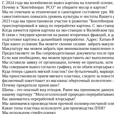
С 2024 года мы возобновили вывоз картона на платной основе,
Почему в "Контейнерах РСО" не убираете мусор и картон?
Мы не отвечаем за техническое и санитарное состояние урн. 
самостоятельно повысить уровень культуры и чистоты Вашего 
2023 года мы приостановили участие в развитии "Контейнеров
транспортировкой в завод по переработке картона. С эко-ст
Когда начнется прием картона на эко-станции в Вилюйском трак
В связи с текущим кризисом на рынке вторичных фракций, в д
подготовке картона к дальнейшей переработке. Адрес: Хатын-Юр
При каких условиях Вы можете своими силами забрать макула
Макулатуру мы можем забрать при минимальном накоплении от 
Предоставляете ли Вы сопроводительные документы после при
Если вам необходимо, мы можем предоставить акт выполненны
Мы оставили заявку от организации, почему не приехали, хотя 
Мы совершаем вывоз согласно графику, если объем вторсырья
Куда теперь сдавать мягкий пластик? (не бутылочный), маркиров
Мы приостановили прием мягкого пластика, следите за новост
фасовочный пакет/пакет из магазина/ оберточный полиэтилен -
Почему прекратили прием шин?
Шины - это опасный вид отходов. Ранее мы принимали данную
нашему партнеру “Мохсоголлохский природно-перерабатывающий
Вы занимаетесь переработкой вторсырья?
Мы занимаемся производством прочной полимер-песчаной плитки
Какие типы пластика используете для производства ППИ?
Мы используем стрейч-пленку