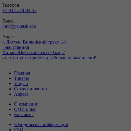
Телефон
+7-914-274-44-33
E-mail
info@yakutsk.eco
Адрес
г. Якутск, Вилюйский тракт, 1/4
- эко-станция
Хатын-Юряхское шоссе 9 км, 7
- цех и пункт приема для больших накоплений.
Главная
Товары
Услуги
Сотрудничество
Адреса
О компании
СМИ о нас
Контакты
Юридическая информация
FAQ