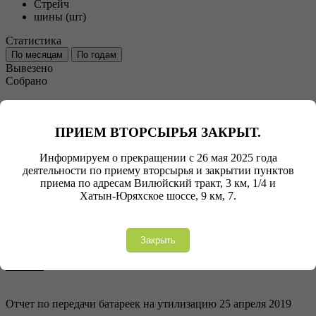
Стрейч
шины (шт)
Статистика
По месяцам
По годам
Вывезено
Собрано
Отчет по передачи батареек на утилизацию 8 августа 2019
Отчет по передачи батареек на утилизацию 8 августа 2019
ПРИЕМ ВТОРСЫРЬЯ ЗАКРЫТ.
Информируем о прекращении с 26 мая 2025 года
Скачать
деятельности по приему вторсырья и закрытии пунктов
приема по адресам Вилюйский тракт, 3 км, 1/4 и
Хатын-Юряхское шоссе, 9 км, 7.
Отчет по передачи батареек на утилизацию 1 октября 2019
Отчет по передачи батареек на утилизацию 1 октября 2019
Закрыть
Скачать
Отчет по передачи батареек на утилизацию 25 апреля 2019