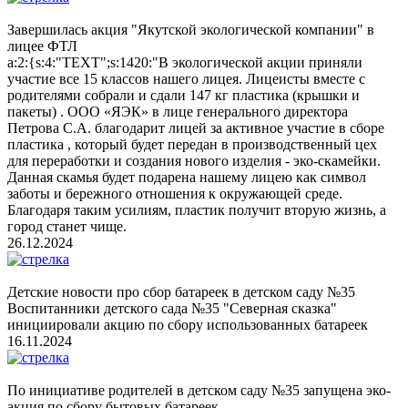
Завершилась акция "Якутской экологической компании" в
лицее ФТЛ
a:2:{s:4:"TEXT";s:1420:"В экологической акции приняли
участие все 15 классов нашего лицея. Лицеисты вместе с
родителями собрали и сдали 147 кг пластика (крышки и
пакеты) . ООО «ЯЭК» в лице генерального директора
Петрова С.А. благодарит лицей за активное участие в сборе
пластика , который будет передан в производственный цех
для переработки и создания нового изделия - эко-скамейки.
Данная скамья будет подарена нашему лицею как символ
заботы и бережного отношения к окружающей среде.
Благодаря таким усилиям, пластик получит вторую жизнь, а
город станет чище.
26.12.2024
Детские новости про сбор батареек в детском саду №35
Воспитанники детского сада №35 "Северная сказка"
инициировали акцию по сбору использованных батареек
16.11.2024
По инициативе родителей в детском саду №35 запущена эко-
акция по сбору бытовых батареек