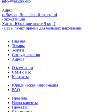
info@yakutsk.eco
Адрес
г. Якутск, Вилюйский тракт, 1/4
- эко-станция
Хатын-Юряхское шоссе 9 км, 7
- цех и пункт приема для больших накоплений.
Главная
Товары
Услуги
Сотрудничество
Адреса
О компании
СМИ о нас
Контакты
Юридическая информация
FAQ
Правила
Наши клиенты
Проекты
Статистика