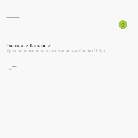
Корзина
0
0
Главная >
Каталог >
Урна напольная для алюминиевых банок (100л)