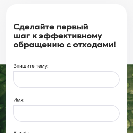
Сделайте первый
шаг к эффективному
обращению с отходами!
Ваша корзина пуста
Впишите тему:
Перейти в каталог
Имя:
E-mail: