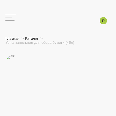
Корзина
0
0
Главная >
Каталог >
Урна напольная для сбора бумаги (46л)