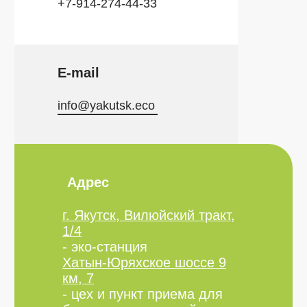
+7-914-274-44-33
E-mail
info@yakutsk.eco
Адрес
г. Якутск, Вилюйский тракт,
1/4
- эко-станция
Хатын-Юряхское шоссе 9
км, 7
- цех и пункт приема для